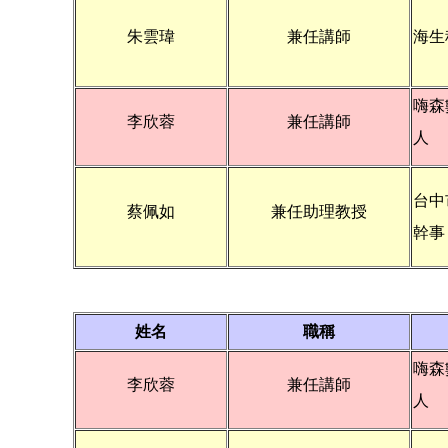
朱雲瑋
兼任講師
海生
嗨森
李欣蓉
兼任講師
人
台中
蔡佩如
兼任助理教授
幹事
姓名
職稱
嗨森
李欣蓉
兼任講師
人