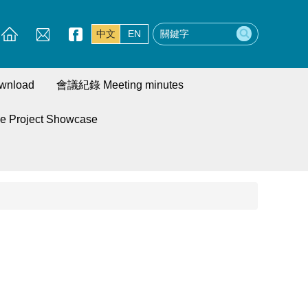
中文
EN
wnload
會議紀錄 Meeting minutes
roject Showcase