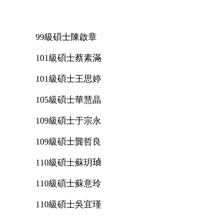
99級碩士
陳啟章
101級碩士
蔡素滿
101級碩士
王思婷
105級碩士
華慧晶
109級碩士
于宗永
109級碩士
龔哲良
110級碩士
蘇玥𤦹
110級碩士
蘇意玲
110級碩士
吳宜瑾