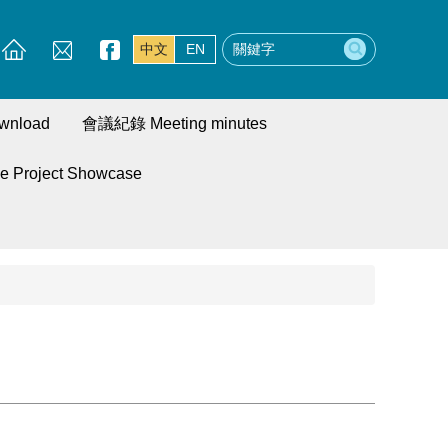
中文
EN
wnload
會議紀錄 Meeting minutes
roject Showcase