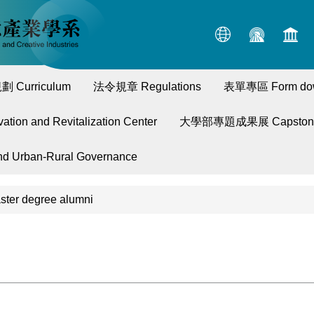
 Curriculum
法令規章 Regulations
表單專區 Form do
n and Revitalization Center
大學部專題成果展 Capstone P
Urban-Rural Governance
 degree alumni