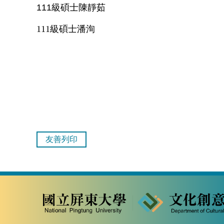
111級碩士
陳靜茹
111級碩士
潘洵
友善列印