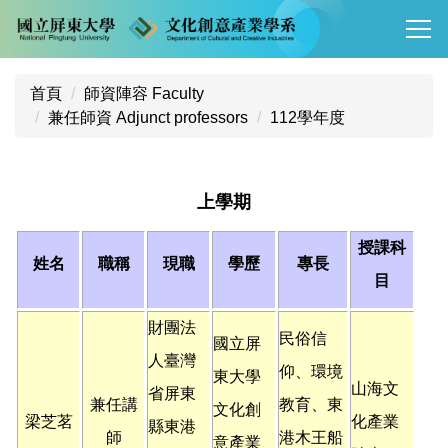
跳
到
主
要
首頁
師資陣容 Faculty
內
兼任師資 Adjunct professors
112學年度
容
區
上學期
授課科
姓名
職稱
現職
學歷
專長
目
財團法
民俗信
國立屏
人臺灣
仰、環境
東大學
山海文
省屏東
兼任講
教育、東
文化創
梁芝茗
化產業
縣東港
師
港木王船
意產業