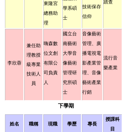
踏查
東隆宮
技術保存
學系碩
總務助
信仰
士
理
國立台
音像藝術
嗨森數
南藝術
管理、廣
兼任助
位文創
大學音
播電視電
理教授
流行音
李欣蓉
有限公
像藝術
影產業管
級專業
樂產業
司負責
管理研
理、音像
技術人
人
究所碩
藝術產業
員
士
行銷
下學期
授課科
姓名
職稱
現職
學歷
專長
目