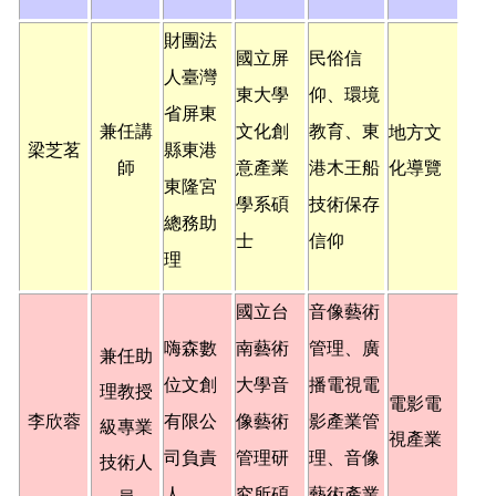
財團法
國立屏
民俗信
人臺灣
東大學
仰、環境
省屏東
兼任講
文化創
教育、東
地方文
梁芝茗
縣東港
師
意產業
港木王船
化導覽
東隆宮
學系碩
技術保存
總務助
士
信仰
理
國立台
音像藝術
嗨森數
南藝術
管理、廣
兼任助
位文創
大學音
播電視電
理教授
電影電
李欣蓉
有限公
像藝術
影產業管
級專業
視產業
司負責
管理研
理、音像
技術人
人
究所碩
藝術產業