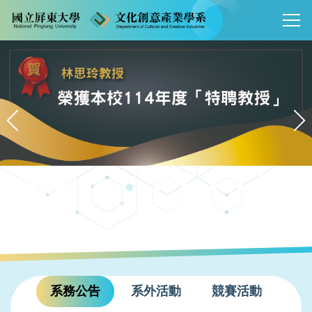
跳
到
主
要
內
容
區
系務公告
系外活動
競賽活動