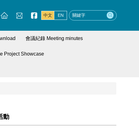
中文
EN
wnload
會議紀錄 Meeting minutes
roject Showcase
活動