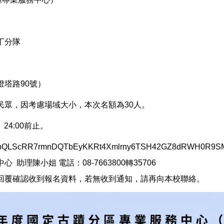
丁分隊
塔路90號）
民眾，因考慮場域大小，本次名額為30
人。
4:00
前止。
e/1FAIpQLScRR7rmnDQTbEyKKRt4Xmlrny6TSH42GZ8dRWH0R9S
理陳小姐 電話：08-7663800轉35706
回覆確認收到報名資料，若無收到通知，請再向本校聯絡。