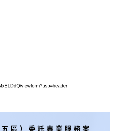
MxELDdQ/viewform?usp=header