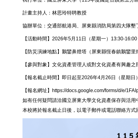
計畫主持人：林思玲特聘教授
協辦單位：交通部航港局
、屏東
縣消防局第四大隊墾
【活動時間】
2026
年5
月11
日（星期一）13:30-16:00
【防災演練地點】
鵝鑾鼻燈塔（屏東縣恆春鎮鵝鑾里燈
【參與對象】
文化資產管理人或對文化資產有興趣之
【
報名截止時間
】
即日起至
2026
年4
月26
日（星期日）2
【報名網址】
https://docs.google.com/forms/d/
如有任何疑問請洽國立屏東大學文化資產保存與活用中心 助
本校將於報名截止日後，以電子郵件或電話聯絡方式