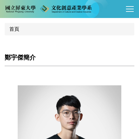
跳
到
主
要
首頁
內
容
區
鄭宇傑簡介